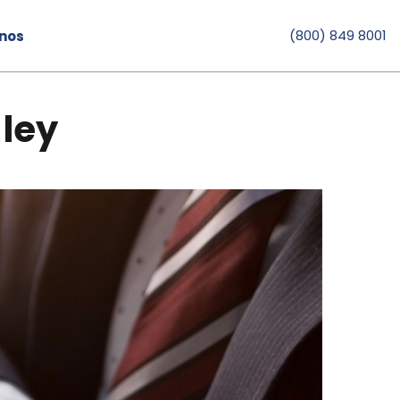
(800) 849 8001
inos
 ley