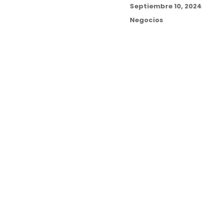
Posted
Septiembre 10, 2024
on
Categories
Negocios