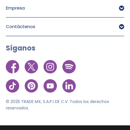
Cancún
Empresa
Ciudad de México
Tijuana
Sobre Alamo
Contáctenos
Destinos
Ofertas de trabajo
Politicas de renta
Envíenos WhatsApp
Aviso de privacidad
Síganos
Llámenos
Términos de uso
Política de cookies
© 2025 TRADE MX, S.A.P.I DE C.V. Todos los derechos
reservados.