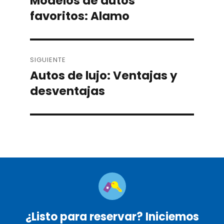
Modelos de autos
Previous
favoritos: Alamo
post:
SIGUIENTE
Autos de lujo: Ventajas y
Next
desventajas
post:
¿Listo para reservar? Iniciemos