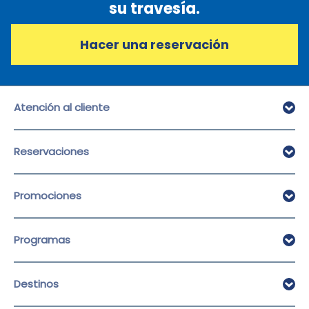
su travesía.
Hacer una reservación
Atención al cliente
Atención al cliente
Reservaciones
Preguntas frecuentes
Facturación
Hacer Reservación
Promociones
Ver/Cancelar una reservación
Pre Check-in
Promociones
Programas
Suscríbase al boletín
Empresas
Destinos