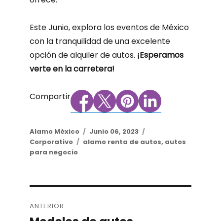
Este Junio, explora los eventos de México
con la tranquilidad de una excelente
opción de alquiler de autos.
¡Esperamos
verte en la carretera!
Compartir
Author
Alamo México
Posted
Junio 06, 2023
Categories
Corporativo
Tags
alamo renta de autos
on
,
autos
para negocio
Post
ANTERIOR
navigation