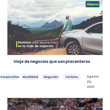
Viaje de negocios que son placenteros
Categories
,
,
,
Posted
Agosto
Corporativo
Movilidad
Negocios
Turismo
on
23,
2021