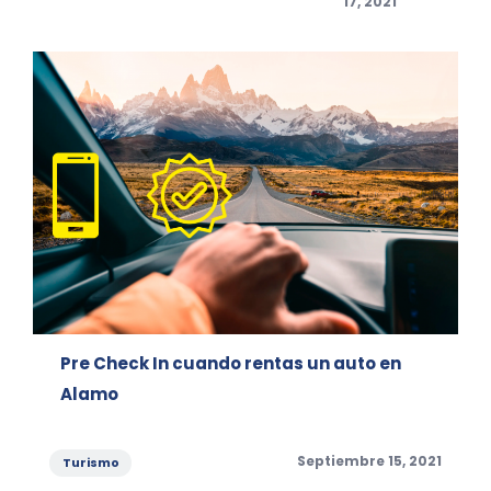
on
17, 2021
Pre Check In cuando rentas un auto en
Alamo
Categories
Posted
Septiembre 15, 2021
Turismo
on