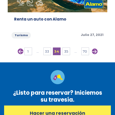
Renta un auto con Alamo
Categories
Posted
Julio 27, 2021
Turismo
on
PREVIOUS
NEXT
Posts
1
…
33
34
35
…
70
PAGE
PAGE
PAGE
PAGE
PAGE
PAGE
PAGE
navigation
¿Listo para reservar? Iniciemos
su travesía.
Hacer una reservación