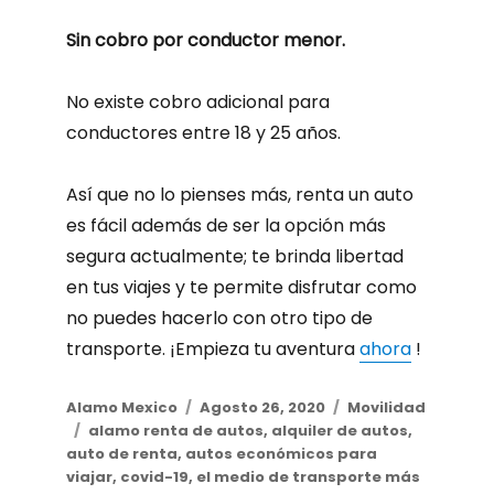
Sin cobro por conductor menor.
No existe cobro adicional para
conductores entre 18 y 25 años.
Así que no lo pienses más, renta un auto
es fácil además de ser la opción más
segura actualmente;
te brinda libertad
en tus viajes y te permite disfrutar como
no puedes hacerlo con otro tipo de
transporte.
¡Empieza tu aventura
ahora
!
Author
Alamo Mexico
Posted
Agosto 26, 2020
Categories
Movilidad
Tags
alamo renta de autos
on
,
alquiler de autos
,
auto de renta
,
autos económicos para
viajar
,
covid-19
,
el medio de transporte más