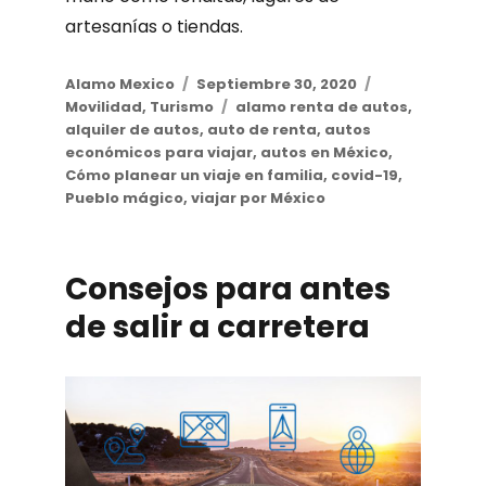
artesanías o tiendas.
Author
Alamo Mexico
Posted
Septiembre 30, 2020
Categories
Movilidad
,
Turismo
on
Tags
alamo renta de autos
,
alquiler de autos
,
auto de renta
,
autos
económicos para viajar
,
autos en México
,
Cómo planear un viaje en familia
,
covid-19
,
Pueblo mágico
,
viajar por México
Consejos para antes
de salir a carretera