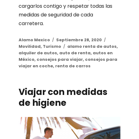
cargarlos contigo y respetar todas las
medidas de seguridad de cada
carretera.
Author
Alamo Mexico
Posted
Septiembre 28, 2020
Categories
Movilidad
,
Turismo
on
Tags
alamo renta de autos
,
alquiler de autos
,
auto de renta
,
autos en
México
,
consejos para viajar
,
consejos para
viajar en coche
,
renta de carros
Viajar con medidas
de higiene