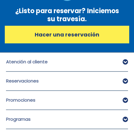
¿Listo para reservar? Iniciemos
su travesía.
Hacer una reservación
Atención al cliente
Atención al cliente
Reservaciones
Preguntas frecuentes
Facturación
Hacer Reservación
Promociones
Ver/Cancelar una reservación
Pre Check-in
Promociones
Programas
Suscríbase al boletín
Empresas