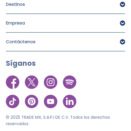
Destinos
Cancún
Empresa
Ciudad de México
Tijuana
Sobre Alamo
Contáctenos
Destinos
Ofertas de trabajo
Politicas de renta
Envíenos WhatsApp
Aviso de privacidad
Síganos
Llámenos
Términos de uso
Política de cookies
© 2025 TRADE MX, S.A.P.I DE C.V. Todos los derechos
reservados.