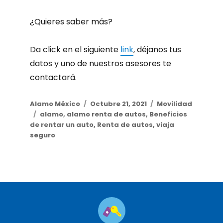
¿Quieres saber más?
Da click en el siguiente
link
, déjanos tus
datos y uno de nuestros asesores te
contactará.
Author
Alamo México
Posted
Octubre 21, 2021
Categories
Movilidad
Tags
alamo
,
alamo renta de autos
on
,
Beneficios
de rentar un auto
,
Renta de autos
,
viaja
seguro