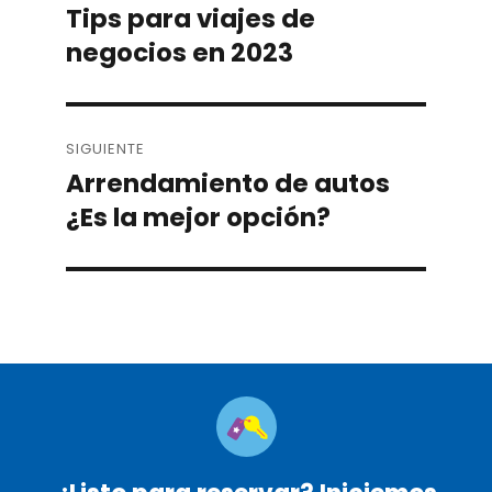
navigation
Tips para viajes de
Previous
negocios en 2023
post:
SIGUIENTE
Arrendamiento de autos
Next
¿Es la mejor opción?
post: