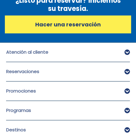
¿Listo para reservar? Iniciemos
su travesía.
Hacer una reservación
Atención al cliente
Atención al cliente
Reservaciones
Preguntas frecuentes
Facturación
Hacer Reservación
Promociones
Ver/Cancelar una reservación
Pre Check-in
Promociones
Programas
Suscríbase al boletín
Empresas
Destinos