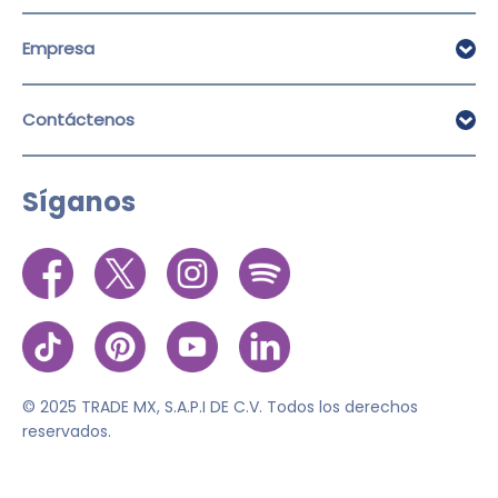
Cancún
Empresa
Ciudad de México
Tijuana
Sobre Alamo
Contáctenos
Destinos
Ofertas de trabajo
Politicas de renta
Envíenos WhatsApp
Aviso de privacidad
Síganos
Llámenos
Términos de uso
Política de cookies
© 2025 TRADE MX, S.A.P.I DE C.V. Todos los derechos
reservados.