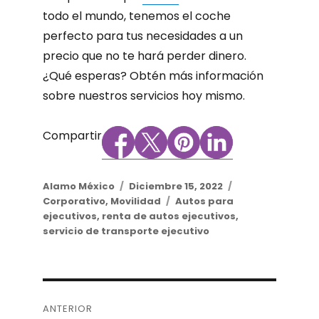
todo el mundo, tenemos el coche
perfecto para tus necesidades a un
precio que no te hará perder dinero.
¿Qué esperas? Obtén más información
sobre nuestros servicios hoy mismo.
Compartir
Author
Alamo México
Posted
Diciembre 15, 2022
Categories
Corporativo
,
Movilidad
on
Tags
Autos para
ejecutivos
,
renta de autos ejecutivos
,
servicio de transporte ejecutivo
Post
ANTERIOR