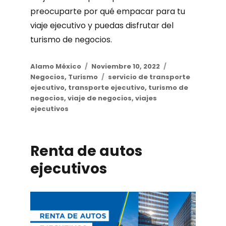
preocuparte por qué empacar para tu
viaje ejecutivo y puedas disfrutar del
turismo de negocios.
Author
Alamo México
Posted
Noviembre 10, 2022
Categories
Negocios
,
Turismo
on
Tags
servicio de transporte
ejecutivo
,
transporte ejecutivo
,
turismo de
negocios
,
viaje de negocios
,
viajes
ejecutivos
Renta de autos
ejecutivos