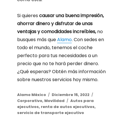
Si quieres
causar una buena impresión,
ahorrar dinero y disfrutar de unas
ventajas y comodidades increíbles,
no
busques más que
Alamo
. Con sedes en
todo el mundo, tenemos el coche
perfecto para tus necesidades a un
precio que no te hará perder dinero.
¿Qué esperas? Obtén más información
sobre nuestros servicios hoy mismo.
Author
Alamo México
Posted
Diciembre 15, 2022
Categories
Corporativo
,
Movilidad
on
Tags
Autos para
ejecutivos
,
renta de autos ejecutivos
,
servicio de transporte ejecutivo