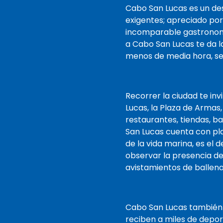
que normalmente se
Cabo San Lucas es un des
recopilan en el momento
exigentes; apreciado por
de la entrega y estaremos
incomparable gastronomía
listos cuando llegue. ¡Estará
a Cabo San Lucas te da l
en camino y de vacaciones
menos de media hora, ser
antes de que se de cuenta!
Recorrer la ciudad te in
Lucas, la Plaza de Armas
restaurantes, tiendas, ba
San Lucas cuenta con pl
de la vida marina, es el 
observar la presencia de 
avistamientos de ballena
Cabo San Lucas también
reciben a miles de depor