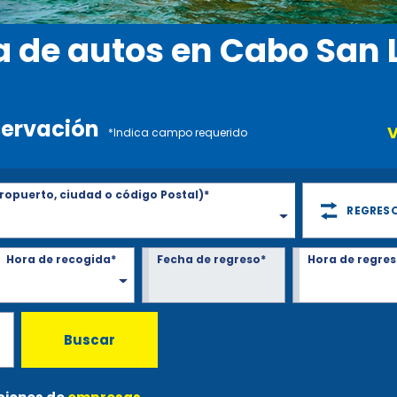
a de autos en Cabo San 
servación
V
*Indica campo requerido
ropuerto, ciudad o código Postal)*
REGRESO
Hora de recogida*
Fecha de regreso*
Hora de regres
Buscar