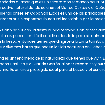
endarios afirman que es un triceratops tomando agua, o
ractivo natural donde se unen el Mar de Cortés y el Océa
allenas grises en Cabo San Lucas es una de las principales
rimentar, un espectáculo natural inolvidable por la maje
n Cabo San Lucas, la fiesta nunca termina. Con tantos ant
l mar, puede ser difícil decidir a dónde ir, pero si realm
la fiesta, entonces tienes que dirigirte a la zona turístic
le y diversos bares que hacen la vida nocturna en Cabo S
a es un fenómeno de la naturaleza que tienes que vivir. 
céano Pacífico y el Mar de Cortés, al caer minerales y nu
rina. Es un área protegida ideal para el buceo y el esnórq