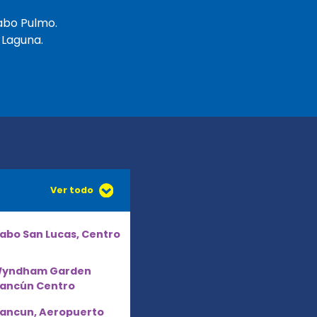
Cabo Pulmo.
a Laguna.
Ver todo
abo San Lucas, Centro
yndham Garden
ancún Centro
ancun, Aeropuerto