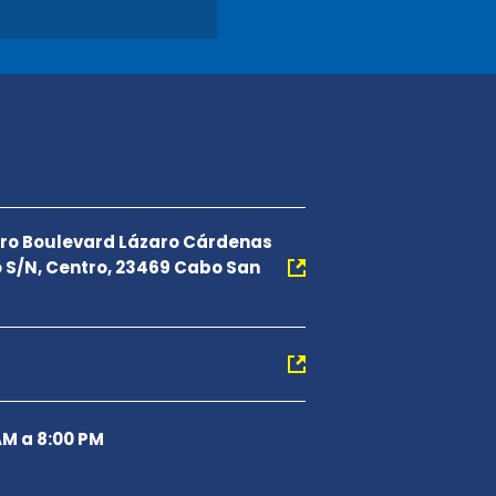
ro Boulevard Lázaro Cárdenas
o S/N, Centro, 23469 Cabo San
AM a 8:00 PM