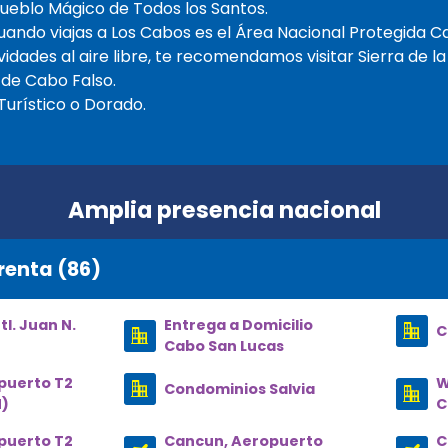
 Pueblo Mágico de Todos los Santos.
cuando viajas a Los Cabos es el Área Nacional Protegida 
tividades al aire libre, te recomendamos visitar Sierra de l
 de Cabo Falso.
urístico o Dorado.
Amplia presencia nacional
renta (86)
l. Juan N.
Entrega a Domicilio
C
)
Cabo San Lucas
puerto T2
W
Condominios Salvia
N)
C
puerto T2
Cancun, Aeropuerto
C