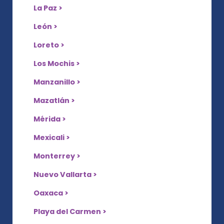
La Paz >
León >
Loreto >
Los Mochis >
Manzanillo >
Mazatlán >
Mérida >
Mexicali >
Monterrey >
Nuevo Vallarta >
Oaxaca >
Playa del Carmen >