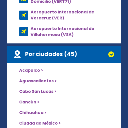
Domicilio (VERT71)
Aeropuerto Internacional de
Veracruz (VER)
Aeropuerto Internacional de
Villahermosa (VSA)
Por ciudades (45)
Acapulco >
Aguascalientes >
Cabo San Lucas >
Cancún >
Chihuahua >
Ciudad de México >