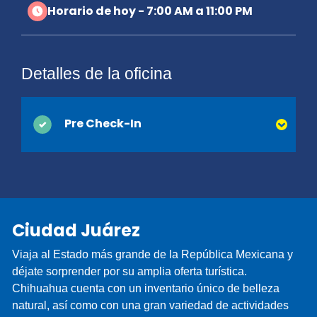
Horario de hoy - 7:00 AM a 11:00 PM
Detalles de la oficina
Pre Check-In
Puede ahorrar tiempo en el mostrador cuando
activa el Pre Check-In en línea. Simplemente
proporcione su licencia de conducir y la
información de contacto que normalmente se
Ciudad Juárez
recopilan en el momento de la entrega y
estaremos listos cuando llegue. ¡Estará en camino
Viaja al Estado más grande de la República Mexicana y
y de vacaciones antes de que se de cuenta!
déjate sorprender por su amplia oferta turística.
Chihuahua cuenta con un inventario único de belleza
natural, así como con una gran variedad de actividades