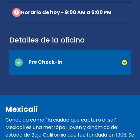
Horario de hoy - 9:00 AM a 6:00 PM
Detalles de la oficina
Pre Check-In
Puede ahorrar tiempo en el mostrador
cuando activa el Pre Check-In en línea.
Simplemente proporcione su licencia de
conducir y la información de contacto que
Mexicali
normalmente se recopilan en el momento
de la entrega y estaremos listos cuando
Conocida como “la ciudad que capturó al sol”,
llegue. ¡Estará en camino y de vacaciones
Mexicali es una metrópoli joven y dinámica del
antes de que se de cuenta!
estado de Baja California que fue fundada en 1903. Se