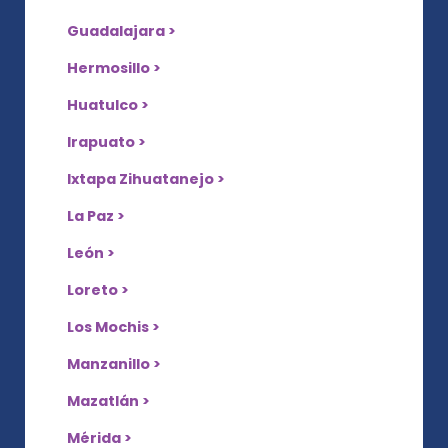
Guadalajara >
Hermosillo >
Huatulco >
Irapuato >
Ixtapa Zihuatanejo >
La Paz >
León >
Loreto >
Los Mochis >
Manzanillo >
Mazatlán >
Mérida >