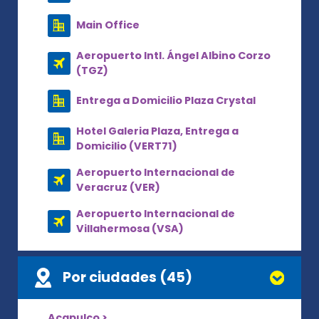
Main Office
Aeropuerto Intl. Ángel Albino Corzo
(TGZ)
Entrega a Domicilio Plaza Crystal
Hotel Galeria Plaza, Entrega a
Domicilio (VERT71)
Aeropuerto Internacional de
Veracruz (VER)
Aeropuerto Internacional de
Villahermosa (VSA)
Por ciudades (45)
Acapulco >