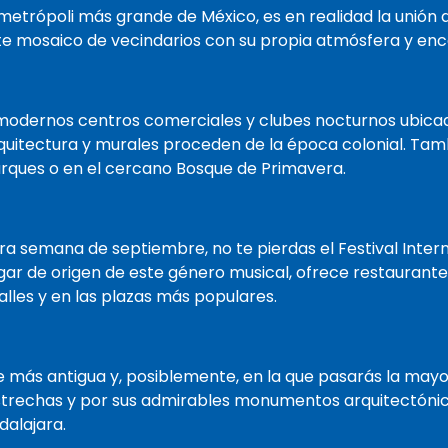
metrópoli más grande de México, es en realidad la unión d
te mosaico de vecindarios con su propia atmósfera y enc
modernos centros comerciales y clubes nocturnos ubica
rquitectura y murales proceden de la época colonial. Ta
rques o en el cercano Bosque de Primavera.
era semana de septiembre, no te pierdas el Festival Intern
ugar de origen de este género musical, ofrece restaurante
lles y en las plazas más populares.
te más antigua y, posiblemente, en la que pasarás la mayo
strechas y por sus admirables monumentos arquitectónic
dalajara.