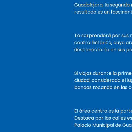
que normalmente se
Guadalajara, la segunda 
recopilan en el momento
resultado es un fascinan
de la entrega y estaremos
listos cuando llegue. ¡Estará
en camino y de vacaciones
Te sorprenderá por sus 
antes de que se de cuenta!
centro histórico, cuya a
desconectarte en sus pa
Si viajas durante la prim
ciudad, considerada el l
bandas tocando en las ca
El área centro es la par
Destaca por las calles e
Palacio Municipal de Gua