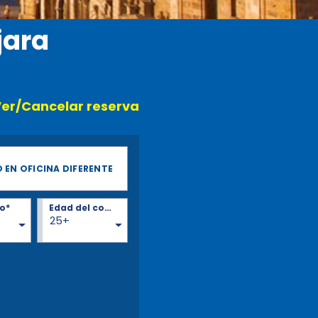
jara
er/Cancelar reserva
 EN OFICINA DIFERENTE
o*
Edad del conductor*
25+