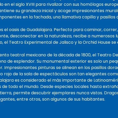
 en el siglo XVIII para rivalizar con sus homólogos europ
mantiene su grandeza inicial y acoge impresionantes mur
mponentes en la fachada, una llamativa capilla y pasillos
es el oasis de Guadalajara. Perfecto para caminar, correr
nte, desconectar en la naturaleza, recibe a numerosos lug
, el Teatro Experimental de Jalisco y la Orchid House se
nto teatral mexicano de la década de 1800, el Teatro De
leno de esplendor. Su monumental exterior es solo un peq
r. Impresionantes pinturas se alinean en los pasillos dora
o rojo de la sala de espectáculos son tan elegantes com
alajara es considerado el más importante de Latinoamér
s de todo el mundo. Desde especies locales hasta extrañ
a tierra, permite descubrir ejemplares nunca vistos. Dra
igantes, entre otros, son algunos de sus habitantes.