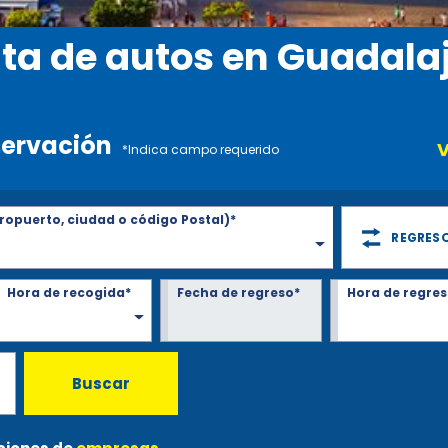
ta de autos en Guadala
servación
V
*Indica campo requerido
ropuerto, ciudad o código Postal)*
REGRESO
Hora de recogida*
Fecha de regreso*
Hora de regres
Buscar