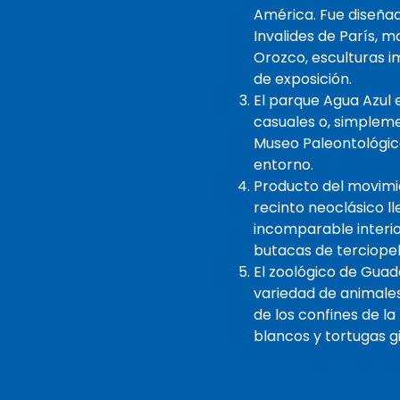
América. Fue diseñado
Invalides de París, 
Orozco, esculturas i
de exposición.
El parque Agua Azul 
casuales o, simpleme
Museo Paleontológico
entorno.
Producto del movimie
recinto neoclásico l
incomparable interio
butacas de terciopel
El zoológico de Guad
variedad de animale
de los confines de l
blancos y tortugas g