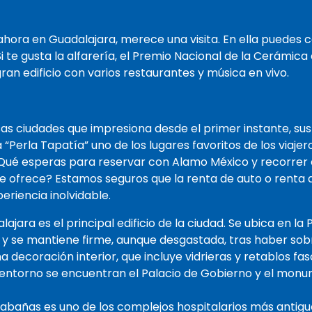
hora en Guadalajara, merece una visita. En ella puedes 
i te gusta la alfarería, el Premio Nacional de la Cerámica 
ran edificio con varios restaurantes y música en vivo.
as ciudades que impresiona desde el primer instante, sus 
“Perla Tapatía” uno de los lugares favoritos de los viaje
¿Qué esperas para reservar con Alamo México y recorrer 
e ofrece? Estamos seguros que la renta de auto o renta
eriencia inolvidable.
ajara es el principal edificio de la ciudad. Se ubica en l
ia y se mantiene firme, aunque desgastada, tras haber sobr
 decoración interior, que incluye vidrieras y retablos fa
u entorno se encuentran el Palacio de Gobierno y el mon
l Cabañas es uno de los complejos hospitalarios más anti