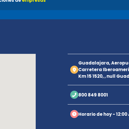
ciones de
empresas
a
Guadalajara, Aeropue
Carretera Iberoamer
Km 15 1520, , null Gua
800 849 8001
Horario de hoy - 12:00