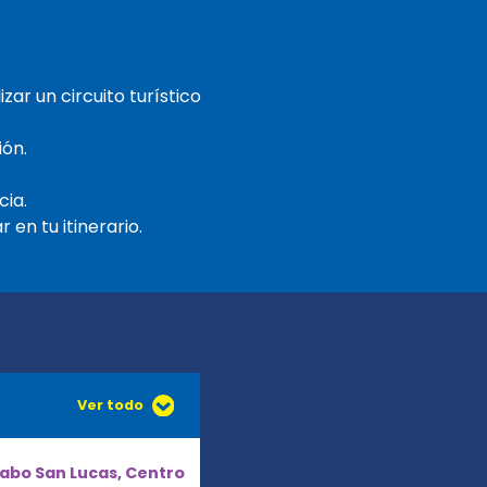
zar un circuito turístico
ión.
cia.
 en tu itinerario.
Ver todo
abo San Lucas, Centro